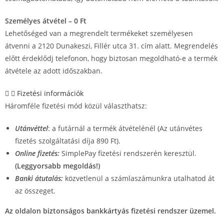
Személyes átvétel – 0 Ft
Lehetőséged van a megrendelt termékeket személyesen
átvenni a 2120 Dunakeszi, Fillér utca 31. cím alatt. Megrendelés
előtt érdeklődj telefonon, hogy biztosan megoldható-e a termék
átvétele az adott időszakban.
Fizetési információk
Háromféle fizetési mód közül választhatsz:
Utánvéttel
: a futárnál a termék átvételénél (Az utánvétes
fizetés szolgáltatási díja 890 Ft).
Online fizetés:
SimplePay fizetési rendszerén keresztül.
(Leggyorsabb megoldás!)
Banki átutalás:
közvetlenül a számlaszámunkra utalhatod át
az összeget.
Az oldalon biztonságos bankkártyás fizetési rendszer üzemel.