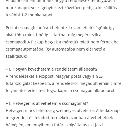
Általánosan elmondható, hogy a rendelések feldolgozás 1
munkanapot vesz igénybe, ezt követően pedig a kiszállítás
további 1-2 munkanapot.
Postai csomagfeladásra hetente 1x van lehetőségünk, így
akár több mint 1 hétig is tarthat míg megérkezik a
csomagod! A Pickup bag-ek a méretük miatt nem férnek be
csomagautomatába, így automatába nem elérhető a
szállításuk!
Hogyan követhetem a rendelésem állapotát?
A rendeléseket a Foxpost, Magyar posta vagy a GLS
futárszolgálat kézbesíti, a rendeléskor megadott email címre
folyamatos értesítést fogsz kapni a csomagod állapotáról.
Hétvégén is át vehetem a csomagomat?
Hétvégén nincs lehetőség személyes átvételre. A hétköznap
megrendelt és feladott termékek azonban átvehehetőek
hétvégén, amennyiben a futár szolgáltatás ezt jelzi.