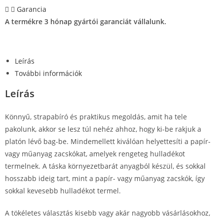
Garancia
A termékre 3 hónap gyártói garanciát vállalunk.
Leírás
További információk
Leírás
Könnyű, strapabíró és praktikus megoldás, amit ha tele
pakolunk, akkor se lesz túl nehéz ahhoz, hogy ki-be rakjuk a
platón lévő bag-be. Mindemellett kiválóan helyettesíti a papír-
vagy műanyag zacskókat, amelyek rengeteg hulladékot
termelnek. A táska környezetbarát anyagból készül, és sokkal
hosszabb ideig tart, mint a papír- vagy műanyag zacskók, így
sokkal kevesebb hulladékot termel.
A tökéletes választás kisebb vagy akár nagyobb vásárlásokhoz,