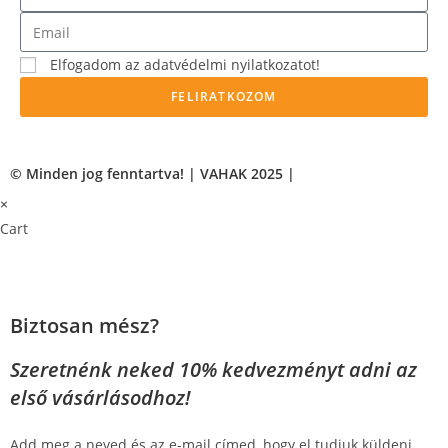
Elfogadom az adatvédelmi nyilatkozatot!
FELIRATKOZOM
© Minden jog fenntartva! | VAHAK 2025 |
×
Cart
Biztosan mész?
Szeretnénk neked 10% kedvezményt adni az
első vásárlásodhoz!
Add meg a neved és az e-mail címed, hogy el tudjuk küldeni