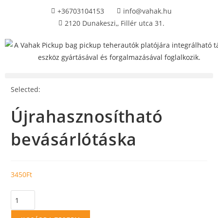
+36703104153
info@vahak.hu
2120 Dunakeszi,, Fillér utca 31.
Selected:
Újrahasznosítható
bevásárlótáska
3450
Ft