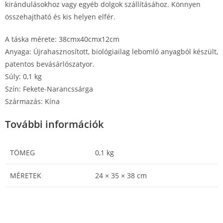
kirándulásokhoz vagy egyéb dolgok szállításához. Könnyen
összehajtható és kis helyen elfér.
A táska mérete: 38cmx40cmx12cm
Anyaga: Újrahasznosított, biológiailag lebomló anyagból készült,
patentos bevásárlószatyor.
Súly: 0,1 kg
Szín: Fekete-Narancssárga
Származás: Kína
További információk
TÖMEG
0,1 kg
MÉRETEK
24 × 35 × 38 cm