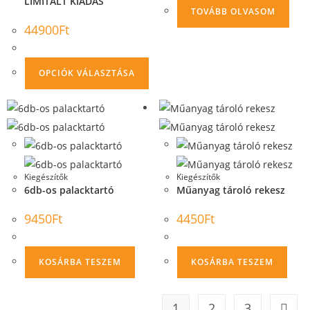
LIMITÁLT KIADÁS
TOVÁBB OLVASOM
44900
Ft
OPCIÓK VÁLASZTÁSA
Kiegészítők
Kiegészítők
6db-os palacktartó
Műanyag tároló rekesz
9450
Ft
4450
Ft
KOSÁRBA TESZEM
KOSÁRBA TESZEM
1
2
3