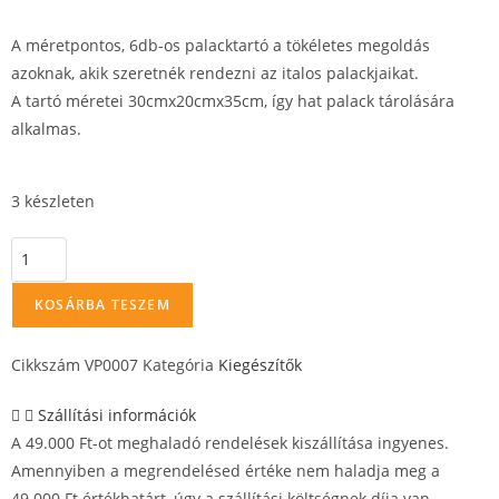
A méretpontos, 6db-os palacktartó a tökéletes megoldás
azoknak, akik szeretnék rendezni az italos palackjaikat.
A tartó méretei 30cmx20cmx35cm, így hat palack tárolására
alkalmas.
3 készleten
KOSÁRBA TESZEM
Cikkszám
VP0007
Kategória
Kiegészítők
Szállítási információk
A 49.000 Ft-ot meghaladó rendelések kiszállítása ingyenes.
Amennyiben a megrendelésed értéke nem haladja meg a
49.000 Ft értékhatárt, úgy a szállítási költségnek díja van.