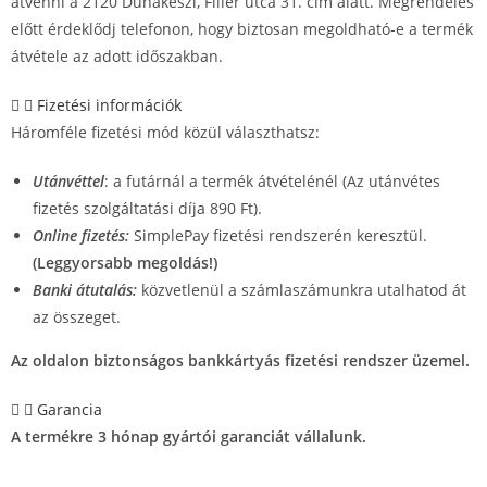
átvenni a 2120 Dunakeszi, Fillér utca 31. cím alatt. Megrendelés
előtt érdeklődj telefonon, hogy biztosan megoldható-e a termék
átvétele az adott időszakban.
Fizetési információk
Háromféle fizetési mód közül választhatsz:
Utánvéttel
: a futárnál a termék átvételénél (Az utánvétes
fizetés szolgáltatási díja 890 Ft).
Online fizetés:
SimplePay fizetési rendszerén keresztül.
(Leggyorsabb megoldás!)
Banki átutalás:
közvetlenül a számlaszámunkra utalhatod át
az összeget.
Az oldalon biztonságos bankkártyás fizetési rendszer üzemel.
Garancia
A termékre 3 hónap gyártói garanciát vállalunk.