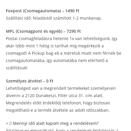
Foxpost (Csomagautomata) – 1490 Ft
Szállítási idő: feladástól számított 1-2 munkanap.
MPL (Csomagpont és egyéb) – 7290 Ft
Postai csomagfeladásra hetente 1x van lehetőségünk, így
akár több mint 1 hétig is tarthat míg megérkezik a
csomagod! A Pickup bag-ek a méretük miatt nem férnek be
csomagautomatába, így automatába nem elérhető a
szállításuk!
Személyes átvétel – 0 Ft
Lehetőséged van a megrendelt termékeket személyesen
átvenni a 2120 Dunakeszi, Fillér utca 31. cím alatt.
Megrendelés előtt érdeklődj telefonon, hogy biztosan
megoldható-e a termék átvétele az adott időszakban.
Mennyi idő alatt kapom meg a rendelésem?
Általánosan elmondható, hogy a rendelések feldolgozás 1