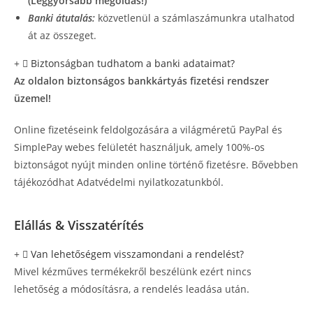
(Leggyorsabb megoldás!)
Banki átutalás:
közvetlenül a számlaszámunkra utalhatod
át az összeget.
Biztonságban tudhatom a banki adataimat?
Az oldalon biztonságos bankkártyás fizetési rendszer
üzemel!
Online fizetéseink feldolgozására a világméretű PayPal és
SimplePay webes felületét használjuk, amely 100%-os
biztonságot nyújt minden online történő fizetésre. Bővebben
tájékozódhat Adatvédelmi nyilatkozatunkból.
Elállás & Visszatérítés
Van lehetőségem visszamondani a rendelést?
Mivel kézműves termékekről beszélünk ezért nincs
lehetőség a módosításra, a rendelés leadása után.