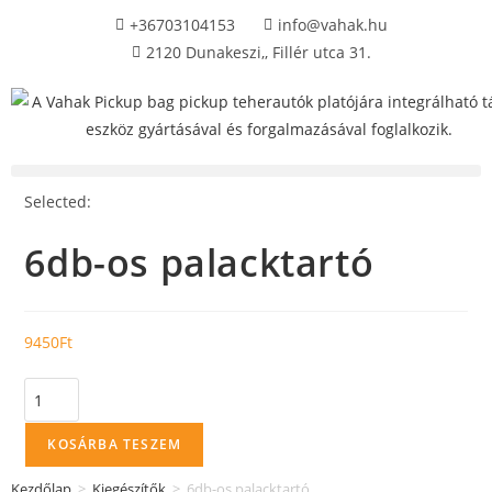
+36703104153
info@vahak.hu
2120 Dunakeszi,, Fillér utca 31.
Selected:
6db-os palacktartó
9450
Ft
KOSÁRBA TESZEM
Kezdőlap
>
Kiegészítők
>
6db-os palacktartó