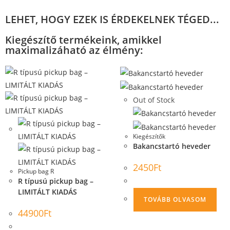
LEHET, HOGY EZEK IS ÉRDEKELNEK TÉGED...
Kiegészítő termékeink, amikkel
maximalizáható az élmény:
Out of Stock
Kiegészítők
Bakancstartó heveder
2450
Ft
Pickup bag R
R típusú pickup bag –
LIMITÁLT KIADÁS
TOVÁBB OLVASOM
44900
Ft