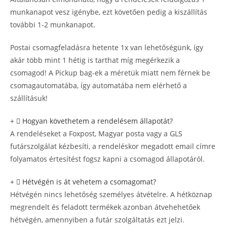
munkanapot vesz igénybe, ezt követően pedig a kiszállítás
további 1-2 munkanapot.
Postai csomagfeladásra hetente 1x van lehetőségünk, így
akár több mint 1 hétig is tarthat míg megérkezik a
csomagod! A Pickup bag-ek a méretük miatt nem férnek be
csomagautomatába, így automatába nem elérhető a
szállításuk!
Hogyan követhetem a rendelésem állapotát?
A rendeléseket a Foxpost, Magyar posta vagy a GLS
futárszolgálat kézbesíti, a rendeléskor megadott email címre
folyamatos értesítést fogsz kapni a csomagod állapotáról.
Hétvégén is át vehetem a csomagomat?
Hétvégén nincs lehetőség személyes átvételre. A hétköznap
megrendelt és feladott termékek azonban átvehehetőek
hétvégén, amennyiben a futár szolgáltatás ezt jelzi.