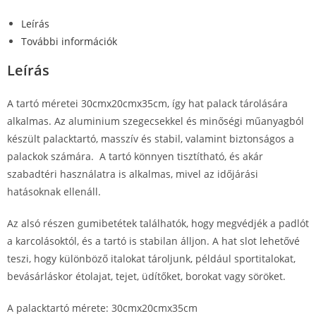
Leírás
További információk
Leírás
A tartó méretei 30cmx20cmx35cm, így hat palack tárolására
alkalmas. Az aluminium szegecsekkel és minőségi műanyagból
készült palacktartó, masszív és stabil, valamint biztonságos a
palackok számára. A tartó könnyen tisztítható, és akár
szabadtéri használatra is alkalmas, mivel az időjárási
hatásoknak ellenáll.
Az alsó részen gumibetétek találhatók, hogy megvédjék a padlót
a karcolásoktól, és a tartó is stabilan álljon. A hat slot lehetővé
teszi, hogy különböző italokat tároljunk, például sportitalokat,
bevásárláskor étolajat, tejet, üdítőket, borokat vagy söröket.
A palacktartó mérete: 30cmx20cmx35cm