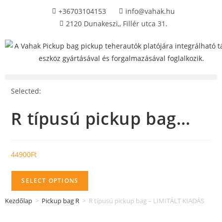
+36703104153
info@vahak.hu
2120 Dunakeszi,, Fillér utca 31.
Selected:
R típusú pickup bag…
44900
Ft
SELECT OPTIONS
Kezdőlap
>
Pickup bag R
>
R típusú pickup bag – LIMITÁLT KIADÁS