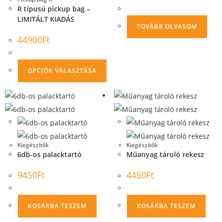
R típusú pickup bag –
LIMITÁLT KIADÁS
TOVÁBB OLVASOM
44900
Ft
OPCIÓK VÁLASZTÁSA
Kiegészítők
Kiegészítők
6db-os palacktartó
Műanyag tároló rekesz
9450
Ft
4450
Ft
KOSÁRBA TESZEM
KOSÁRBA TESZEM