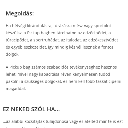
Megoldás:
Ha hétvégi kirándulásra, túrázásra mész vagy sportolni
készülsz, a Pickup bagben tárolhatod az edzőcipődet, a
túracipődet, a sportruhádat, az italodat, az edzőkesztyűdet
és egyéb eszközeidet, így mindig kéznél lesznek a fontos
dolgok.
A Pickup bag számos szabadidős tevékenységhez hasznos
lehet, mivel nagy kapacitása révén kényelmesen tudod
pakolni a szükséges dolgokat, és nem kell több táskát cipelni
magaddal.
EZ NEKED SZÓL HA...
…az alábbi kocsifajták tulajdonosa vagy és átélted már te is ezt