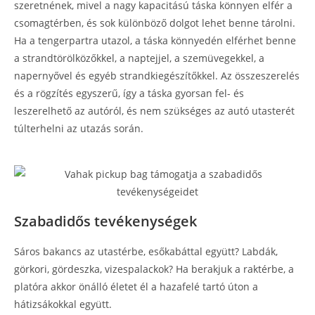
szeretnének, mivel a nagy kapacitású táska könnyen elfér a
csomagtérben, és sok különböző dolgot lehet benne tárolni.
Ha a tengerpartra utazol, a táska könnyedén elférhet benne
a strandtörölközőkkel, a naptejjel, a szemüvegekkel, a
napernyővel és egyéb strandkiegészítőkkel. Az összeszerelés
és a rögzítés egyszerű, így a táska gyorsan fel- és
leszerelhető az autóról, és nem szükséges az autó utasterét
túlterhelni az utazás során.
Szabadidős tevékenységek
Sáros bakancs az utastérbe, esőkabáttal együtt? Labdák,
görkori, gördeszka, vizespalackok? Ha berakjuk a raktérbe, a
platóra akkor önálló életet él a hazafelé tartó úton a
hátizsákokkal együtt.