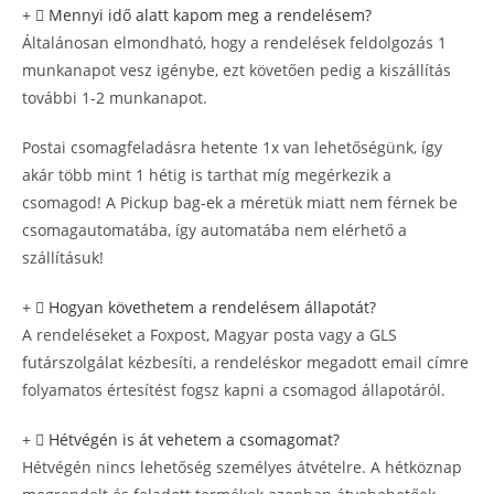
Mennyi idő alatt kapom meg a rendelésem?
Általánosan elmondható, hogy a rendelések feldolgozás 1
munkanapot vesz igénybe, ezt követően pedig a kiszállítás
további 1-2 munkanapot.
Postai csomagfeladásra hetente 1x van lehetőségünk, így
akár több mint 1 hétig is tarthat míg megérkezik a
csomagod! A Pickup bag-ek a méretük miatt nem férnek be
csomagautomatába, így automatába nem elérhető a
szállításuk!
Hogyan követhetem a rendelésem állapotát?
A rendeléseket a Foxpost, Magyar posta vagy a GLS
futárszolgálat kézbesíti, a rendeléskor megadott email címre
folyamatos értesítést fogsz kapni a csomagod állapotáról.
Hétvégén is át vehetem a csomagomat?
Hétvégén nincs lehetőség személyes átvételre. A hétköznap