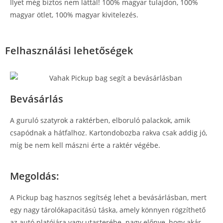
Ilyet még biztos nem láttál! 100% magyar tulajdon, 100%
magyar ötlet, 100% magyar kivitelezés.
Felhasználási lehetőségek
Bevásárlás
A guruló szatyrok a raktérben, elboruló palackok, amik
csapódnak a hátfalhoz. Kartondobozba rakva csak addig jó,
míg be nem kell mászni érte a raktér végébe.
Megoldás:
A Pickup bag hasznos segítség lehet a bevásárlásban, mert
egy nagy tárolókapacitású táska, amely könnyen rögzíthető
az autó platójára vagy utasterébe. nagy előnye, hogy akár