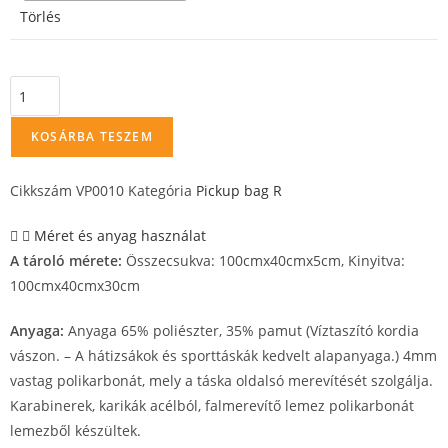
Törlés
KOSÁRBA TESZEM
Cikkszám
VP0010
Kategória
Pickup bag R
Méret és anyag használat
A tároló mérete:
Összecsukva: 100cmx40cmx5cm, Kinyitva:
100cmx40cmx30cm
Anyaga:
Anyaga 65% poliészter, 35% pamut (Víztaszító kordia
vászon. – A hátizsákok és sporttáskák kedvelt alapanyaga.) 4mm
vastag polikarbonát, mely a táska oldalsó merevítését szolgálja.
Karabinerek, karikák acélból, falmerevítő lemez polikarbonát
lemezből készültek.