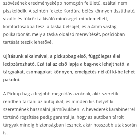
szövésének eredményeképp homogén felületű, ezáltal nem
piszkolódik. A szintén fekete Kordúra bélés könnyen tisztítható,
vízálló és tükrözi a kiváló minőséget mindemellett,
komfortosabbá teszi a táska belsőjét, és a 4mm vastag
polikarbonát, mely a táska oldalsó merevítését, pozícióban
tartását teszik lehetővé.
Újításunk alkalmával, a pickupbag első, függőleges élei
lecipzározható. Ezáltal az első lapja a bag-nek lehajtható, a
tárgyakat, csomagokat könnyen, emelgetés nélkül ki-be lehet
pakolni.
A Pickup bag a legjobb megoldás azoknak, akik szeretik
rendben tartani az autójukat, és minden kis helyet ki
szeretnének használni járművükben. A hevederek karabinerrel
történő rögzítése pedig garantálja, hogy az autóban tárolt
tárgyak mindig biztonságban lesznek, akár hosszabb utak során
is.