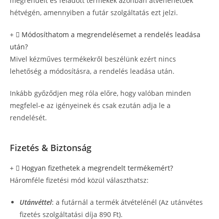
megrendelt és feladott termékek azonban átvehehetőek
hétvégén, amennyiben a futár szolgáltatás ezt jelzi.
Módosíthatom a megrendelésemet a rendelés leadása
után?
Mivel kézműves termékekről beszélünk ezért nincs
lehetőség a módosításra, a rendelés leadása után.
Inkább győződjen meg róla előre, hogy valóban minden
megfelel-e az igényeinek és csak ezután adja le a
rendelését.
Fizetés & Biztonság
Hogyan fizethetek a megrendelt termékemért?
Háromféle fizetési mód közül választhatsz:
Utánvéttel
: a futárnál a termék átvételénél (Az utánvétes
fizetés szolgáltatási díja 890 Ft).