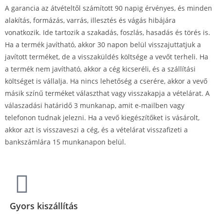
A garancia az átvételtől számított 90 napig érvényes, és minden
alakítás, formázás, varrás, illesztés és vágás hibájára
vonatkozik. Ide tartozik a szakadás, foszlás, hasadás és törés is.
Ha a termék javítható, akkor 30 napon belül visszajuttatjuk a
javított terméket, de a visszaküldés költsége a vevőt terheli. Ha
a termék nem javítható, akkor a cég kicseréli, és a szállítási
költséget is vállalja. Ha nincs lehetőség a cserére, akkor a vevő
másik színű terméket választhat vagy visszakapja a vételárat. A
válaszadási határidő 3 munkanap, amit e-mailben vagy
telefonon tudnak jelezni. Ha a vevő kiegészítőket is vásárolt,
akkor azt is visszaveszi a cég, és a vételárat visszafizeti a
bankszámlára 15 munkanapon belül.
Gyors kiszállítás