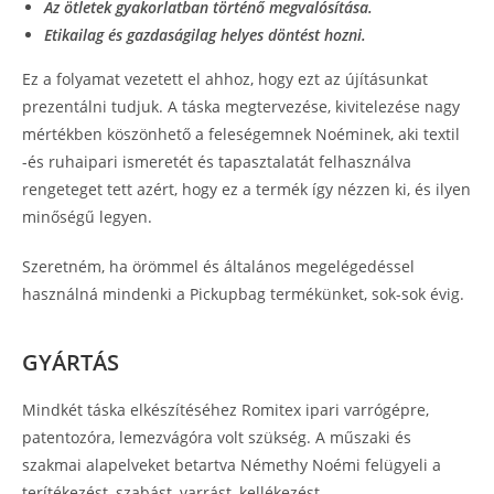
Az ötletek gyakorlatban történő megvalósítása.
Etikailag és gazdaságilag helyes döntést hozni.
Ez a folyamat vezetett el ahhoz, hogy ezt az újításunkat
prezentálni tudjuk. A táska megtervezése, kivitelezése nagy
mértékben köszönhető a feleségemnek Noéminek, aki textil
-és ruhaipari ismeretét és tapasztalatát felhasználva
rengeteget tett azért, hogy ez a termék így nézzen ki, és ilyen
minőségű legyen.
Szeretném, ha örömmel és általános megelégedéssel
használná mindenki a Pickupbag termékünket, sok-sok évig.
GYÁRTÁS
Mindkét táska elkészítéséhez Romitex ipari varrógépre,
patentozóra, lemezvágóra volt szükség. A műszaki és
szakmai alapelveket betartva Némethy Noémi felügyeli a
terítékezést, szabást, varrást, kellékezést.