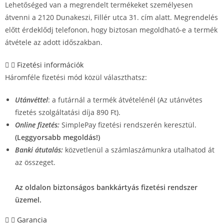
Lehetőséged van a megrendelt termékeket személyesen
átvenni a 2120 Dunakeszi, Fillér utca 31. cím alatt. Megrendelés
előtt érdeklődj telefonon, hogy biztosan megoldható-e a termék
átvétele az adott időszakban.
Fizetési információk
Háromféle fizetési mód közül választhatsz:
Utánvéttel
: a futárnál a termék átvételénél (Az utánvétes
fizetés szolgáltatási díja 890 Ft).
Online fizetés:
SimplePay fizetési rendszerén keresztül.
(Leggyorsabb megoldás!)
Banki átutalás:
közvetlenül a számlaszámunkra utalhatod át
az összeget.
Az oldalon biztonságos bankkártyás fizetési rendszer
üzemel.
Garancia