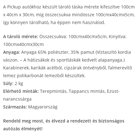
A Pickup autókhoz készült tároló táska mérete kifeszítve 100cm
x 40cm x 30cm, míg összecsukva mindössze 100cmx40cmx5cm,
így könnyen tárolható, ha éppen nem használod.
A tároló mérete:
Összecsukva: 100cmx40cmx5cm, Kinyitva:
100cmx40cmx30cm
Anyaga:
Anyaga 65% poliészter, 35% pamut (Víztaszító kordia
vászon. – A hátizsákok és sporttáskák kedvelt alapanyaga.)
Karabinerek, karikák acélból, cipzárak öntvényből, falmerevítő
lemez polikarbonát lemezből készültek.
Súly:
2 kg
Elérhető minták:
Terepmintás, Tappancs mintás, Ezüst-
narancssárga
Származás:
Magyarország
Rendeld meg most, és élvezd a rendezett és biztonságos
autózás élményét!