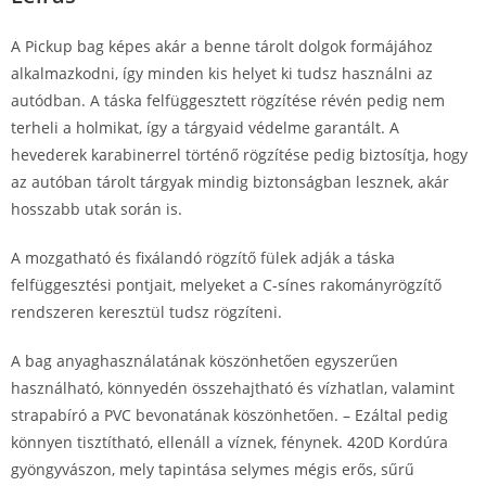
A Pickup bag képes akár a benne tárolt dolgok formájához
alkalmazkodni, így minden kis helyet ki tudsz használni az
autódban. A táska felfüggesztett rögzítése révén pedig nem
terheli a holmikat, így a tárgyaid védelme garantált. A
hevederek karabinerrel történő rögzítése pedig biztosítja, hogy
az autóban tárolt tárgyak mindig biztonságban lesznek, akár
hosszabb utak során is.
A mozgatható és fixálandó rögzítő fülek adják a táska
felfüggesztési pontjait, melyeket a C-sínes rakományrögzítő
rendszeren keresztül tudsz rögzíteni.
A bag anyaghasználatának köszönhetően egyszerűen
használható, könnyedén összehajtható és vízhatlan, valamint
strapabíró a PVC bevonatának köszönhetően. – Ezáltal pedig
könnyen tisztítható, ellenáll a víznek, fénynek. 420D Kordúra
gyöngyvászon, mely tapintása selymes mégis erős, sűrű