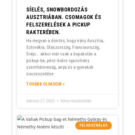
SÍELÉS, SNOWBORDOZÁS
AUSZTRIÁBAN. CSOMAGOK ÉS
FELSZERELÉSEK A PICKUP
RAKTERÉBEN.
Ha megvan a döntés, hogy irány Ausztria,
Szlovákia, Olaszország, Franciaország,
Svájc… akkor már csak a bepakolás a
pickup-ba, pénz-kulcs-igazolvány
szentháromság, anya és a gyerekek
összeszedése
TOVÁBB OLVASOM »
március 17, 2023
Nincs hozzászólás
FELHASZNÁLÁS