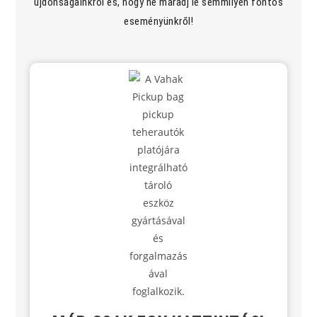
újdonságainkról és, hogy ne maradj le semmilyen fontos
eseményünkről!