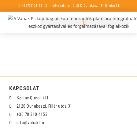
+36703104153
info@vahak.hu
2120 Dunakeszi,, Fillér utca 31.
KAPCSOLAT
Szalay Queen kft
2120 Dunakeszi, Fillér utca 31.
+36 70 310 4153
info@vahak.hu