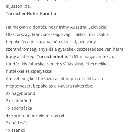
Turracher Höhe, Karintia
Ha megvan a döntés, hogy irány Ausztria, Szlovákia,
Olaszország, Franciaország, Svájc… akkor már csak a
bepakolás a pickup-ba, pénz-kulcs-igazolvány
szentháromság, anya és a gyerekek összeszedése van hátra.
Irány a síterep.
Turracherhőhe
,
1763m magasan fekvő,
tündéri kis falucska, remek szállásokkal, éttermekkel,
hüttékkel és sípályákkal.
Amivel meg kell bírkozni az öt napos út előtt, az a
megtervezett bepakolás a Navara rakterébe:
2x nagybőrönd
2x kisbőrönd
1x sporttáska
4x karton doboz élelmiszerrel
2x hátizsák
1x szánkó