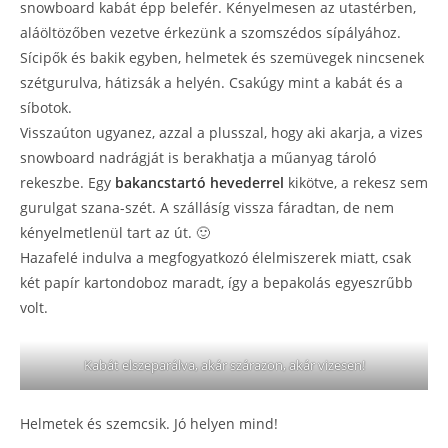
snowboard kabát épp belefér. Kényelmesen az utastérben,
aláöltözőben vezetve érkezünk a szomszédos sípályához.
Sícipők és bakik egyben, helmetek és szemüvegek nincsenek
szétgurulva, hátizsák a helyén. Csakúgy mint a kabát és a
síbotok.
Visszaúton ugyanez, azzal a plusszal, hogy aki akarja, a vizes
snowboard nadrágját is berakhatja a műanyag tároló
rekeszbe. Egy
bakancstartó hevederrel
kikötve, a rekesz sem
gurulgat szana-szét. A szállásíg vissza fáradtan, de nem
kényelmetlenül tart az út. 🙂
Hazafelé indulva a megfogyatkozó élelmiszerek miatt, csak
két papír kartondoboz maradt, így a bepakolás egyeszrűbb
volt.
Kabát elszeparálva, akár szárazon, akár vizesen!
Helmetek és szemcsik. Jó helyen mind!