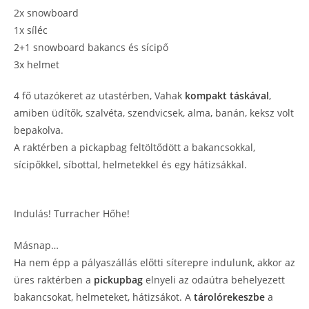
2x snowboard
1x síléc
2+1 snowboard bakancs és sícipő
3x helmet
4 fő utazókeret az utastérben, Vahak
kompakt táskával
,
amiben üdítők, szalvéta, szendvicsek, alma, banán, keksz volt
bepakolva.
A raktérben a pickapbag feltöltődött a bakancsokkal,
sícipőkkel, síbottal, helmetekkel és egy hátizsákkal.
Indulás! Turracher Hőhe!
Másnap…
Ha nem épp a pályaszállás előtti síterepre indulunk, akkor az
üres raktérben a
pickupbag
elnyeli az odaútra behelyezett
bakancsokat, helmeteket, hátizsákot. A
tárolórekeszbe
a